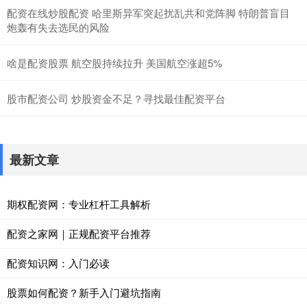
配资在线炒股配资 哈里斯异军突起扰乱共和党阵脚 特朗普盲目
炮轰有失去选民的风险
啥是配资股票 航空股持续拉升 美国航空涨超5%
股市配资公司 炒股资金不足？寻找最佳配资平台
最新文章
期权配资网：专业杠杆工具解析
配资之家网｜正规配资平台推荐
配资知识网：入门必读
股票如何配资？新手入门避坑指南