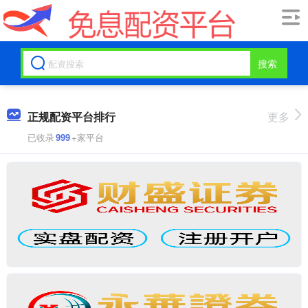
搜索
正规配资平台排行
更多
已收录
999
+家平台