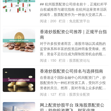
## 杭州股票配资公司排名前十，正规杠杆平
台权威推荐与避坑指南 在杭州这座资本活跃
的城市，股票配资作为一种放大交易工具，
吸引了众多投资者的关注。然而，市场中平
阅读：
200
栏目：
免息配资平台
台....
香港炒股配资公司推荐 | 正规平台指
南
对于许多投资者而言，港股市场以其成熟的
监管体系和丰富的投资品种而备受青睐。然
而，资金不足往往成为限制投资机会的瓶
颈。因此，选择一家正规、可靠的香港炒股
阅读：
150
栏目：
股票配资论坛
配资公司显....
香港炒股配资公司排名与选择指南
在香港这个国际金融中心民间配资门户，炒
股配资作为一种杠杆投资工具，受到不少投
资者的关注。然而，面对市场上众多的配资
公司，如何选择一家安全、合规、服务优质
阅读：
127
栏目：
股票安全配资
的平台，....
网上配资炒股平台 珠海股票配资公
司：助您投资腾飞，财富倍增