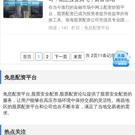
在当今激烈的金融市场中网上配资炒股平
台，股票配资已成为投资者提升收益率的有
效工具。珠海股票配资公司凭借其专业团队
和完善的风控体系，为投资者提供安全可靠
阅读：
141
栏目：
免息配资平台
的配资服务....
共
2
页
11
条记录
首页
1
2
下一页
末页
免息配资平台
免息配资平台,股票安全配资,股票配资论坛提供了股票安全配资的
服务，让用户能够在高压市场环境中保持交易的灵活性。南昌地
区的股票配资平台和公司也在不断丰富，满足了当地交易者的需
求。
热点关注