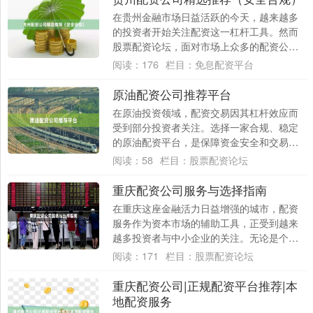
在贵州金融市场日益活跃的今天，越来越多
的投资者开始关注配资这一杠杆工具。然而
股票配资论坛，面对市场上众多的配资公
司，如何选择一家安全合规的机构，成为投
阅读：
176
栏目：
免息配资平台
资者最关心....
原油配资公司推荐平台
在原油投资领域，配资交易因其杠杆效应而
受到部分投资者关注。选择一家合规、稳定
的原油配资平台，是保障资金安全和交易体
验的前提。本文将从行业现状、平台筛选标
阅读：
58
栏目：
股票配资论坛
准和推荐....
重庆配资公司服务与选择指南
在重庆这座金融活力日益增强的城市，配资
服务作为资本市场的辅助工具，正受到越来
越多投资者与中小企业的关注。无论是个人
投资者希望放大股市收益，还是企业主需要
阅读：
171
栏目：
股票配资论坛
短期资金....
重庆配资公司|正规配资平台推荐|本
地配资服务