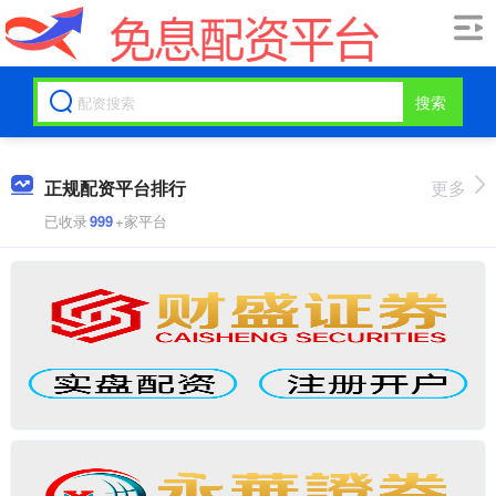
搜索
正规配资平台排行
更多
已收录
999
+家平台