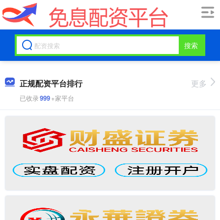
搜索
正规配资平台排行
更多
已收录
999
+家平台