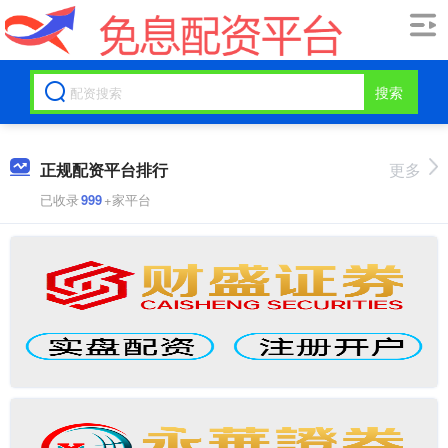
搜索
正规配资平台排行
更多
已收录
999
+家平台