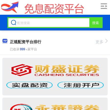
搜索
正规配资平台排行
更多
已收录
999
+家平台